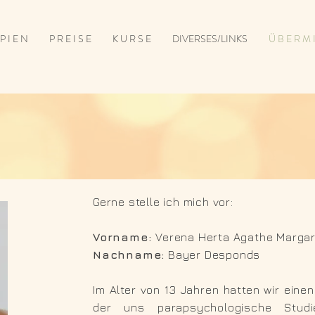
P I E N
P R E I S E
K U R S E
DIVERSES/LINKS
Ü B E R M 
Gerne stelle ich mich vor:
Vorname:
Verena Herta Agathe Margar
Nachname:
Bayer Desponds
Im Alter von 13 Jahren hatten wir einen
der uns parapsychologische Stud