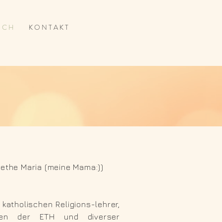
I C H
K O N T A K T
ethe Maria (meine Mama:))
 katholischen Religions-lehrer,
ien der ETH und diverser