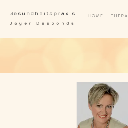
Gesundheitspraxis
H O M E
T H E R A 
Bayer Desponds