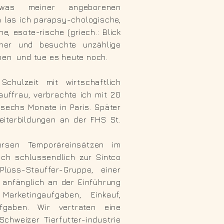
e, was meiner angeborenen
 las ich parapsy-chologische,
che,
esote-rische (griech.: Blick
her und besuchte unzählige
nen
und tue es heute noch.
chulzeit mit wirtschaftlich
uffrau, verbrachte ich mit 20
sechs Monate in Paris. Später
Weiterbildungen an der FHS St.
ersen Temporäreinsätzen im
ch schlussendlich zur Sintco
lüss-Stauffer-Gruppe, einer
 anfänglich an der Einführung
Marketingaufgaben, Einkauf,
fgaben. Wir vertraten eine
Schweizer Tierfutter-industrie