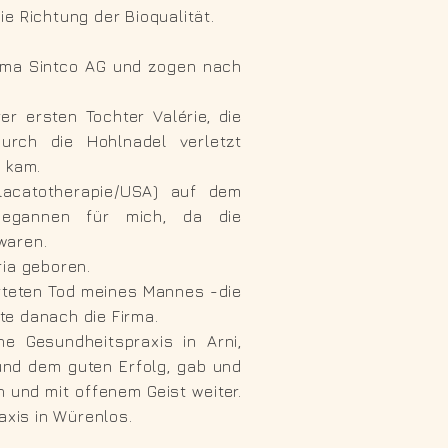
e Richtung der Bioqualität.
irma Sintco AG und zogen nach
er ersten Tochter Valérie, die
urch die Hohlnadel verletzt
t kam.
lacatotherapie/USA) auf dem
 begannen für mich, da die
waren.
ria geboren.
teten Tod meines Mannes -die
te danach die Firma.
e Gesundheitspraxis in Arni,
und dem guten Erfolg, gab und
h und mit offenem Geist weiter.
axis in Würenlos.