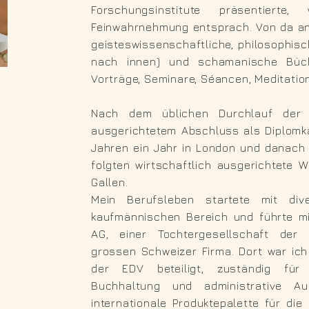
Forschungsinstitute präsentiert
Feinwahrnehmung entsprach. Von da an
geisteswissenschaftliche, philosophis
nach innen) und
schamanische
Bü
c
Vorträge, Seminare, Séancen, Meditatio
Nach dem üblichen Durchlauf der S
ausgerichtetem Abschluss als Diplomka
Jahren ein Jahr in London und danach 
folgten wirtschaftlich ausgerichtete 
Gallen.
Mein Berufsleben startete mit div
kaufmännischen Bereich und führte mi
AG, einer Tochtergesellschaft der P
grossen Schweizer Firma. Dort war ich
der EDV beteiligt, zuständig für 
Buchhaltung und administrative Au
internationale Produktepalette für die 